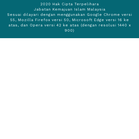
2020 Hak Cipta Terpelihara
Jabatan Kemajuan Islam Malaysia
Sesuai dilayari dengan menggunakan Google Chrome versi
55, Mozilla Firefox versi 50, Microsoft Edge versi 16 ke
atas, dan Opera versi 42 ke atas (dengan resolusi 1440 x
900)