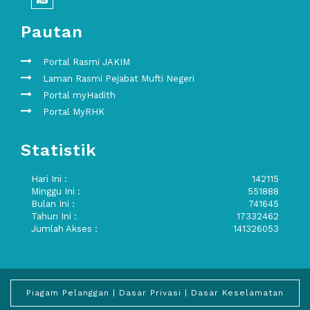
Pautan
Portal Rasmi JAKIM
Laman Rasmi Pejabat Mufti Negeri
Portal myHadith
Portal MyRHK
Statistik
Hari Ini :
142115
Minggu Ini :
551888
Bulan Ini :
741645
Tahun Ini :
17332462
Jumlah Akses :
141326053
Piagam Pelanggan
|
Dasar Privasi
|
Dasar Keselamatan