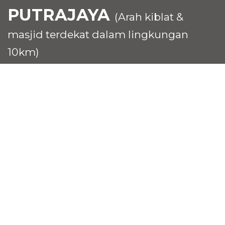
PUTRAJAYA
(Arah kiblat &
masjid terdekat dalam lingkungan
10km)
Senarai Masjid dan Surau
MASJID MUKIM / KARIAH
MASJID KERAJAAN
MASJID INSTITUSI
MASJID DAERAH / JAJAHAN